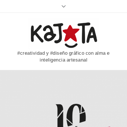
Skip
to
content
#creatividad y #diseño gráfico con alma e
inteligencia artesanal