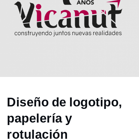
Home
Diseño de logotipo,
2023
abril
papelería y
20
Diseño de
rotulación
logotipo,