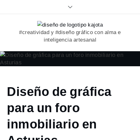
Skip
to
content
#creatividad y #diseño gráfico con alma e
inteligencia artesanal
Home
Diseño de gráfica
2023
marzo
para un foro
20
Diseño de
inmobiliario en
gráfica
para un