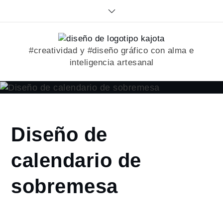
Skip
to
content
#creatividad y #diseño gráfico con alma e
inteligencia artesanal
Home
Diseño de
2023
enero
calendario de
16
Diseño de
sobremesa
calendario
de
sobremesa