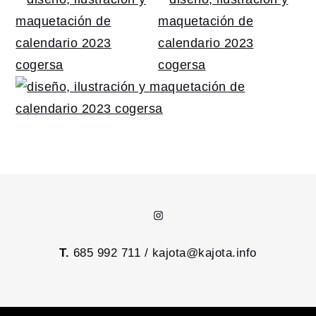
Instagram
T.
685 992 711 /
kajota@kajota.info