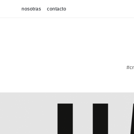
Skip
nosotras
contacto
to
content
#cr