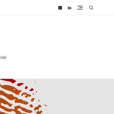
instagram
linkedin
anal