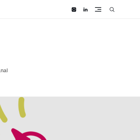
instagram
linkedin
anal