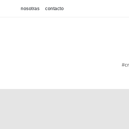
Skip
nosotras
contacto
to
content
#cr