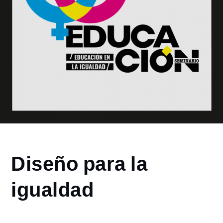
Home
Diseño para la
2021
junio
igualdad
3
Diseño
para la