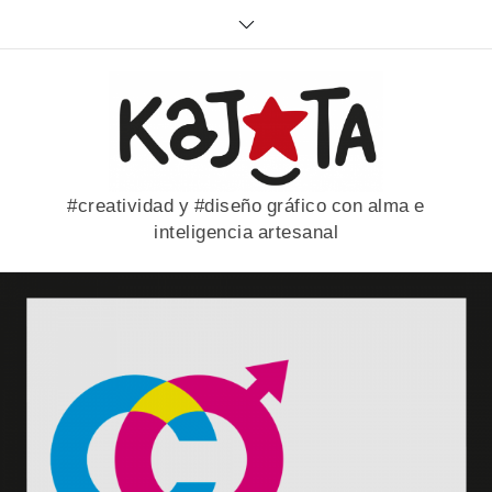
Skip
to
content
#creatividad y #diseño gráfico con alma e
inteligencia artesanal