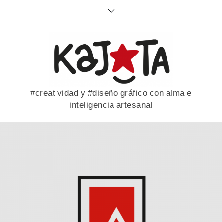
Skip
to
content
#creatividad y #diseño gráfico con alma e
inteligencia artesanal