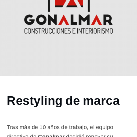
Home
Restyling de marca
2021
mayo
18
Restyling
Tras más de 10 años de trabajo, el equipo
de marca
directivo de
Gonalmar
decidió renovar su