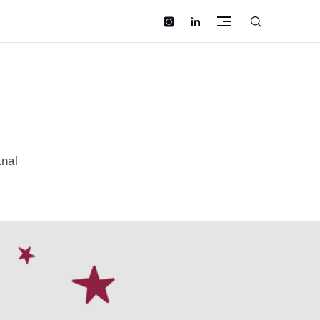
instagram
linkedin
anal