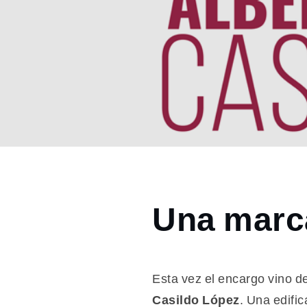
Home
Una marca
2021
enero
14
Una
Esta vez el encargo vino d
marca
Casildo López
. Una edifi