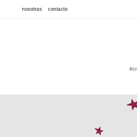
Skip
nosotras
contacto
to
content
#cr