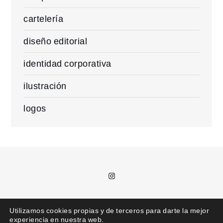
cartelería
diseño editorial
identidad corporativa
ilustración
logos
Instagram
T.
685 992 711 /
kajota@kajota.info
Utilizamos cookies propias y de terceros para darte la mejor
experiencia en nuestra web.