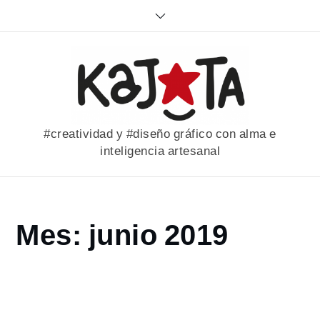
Skip
to
content
#creatividad y #diseño gráfico con alma e
inteligencia artesanal
Home
Mes:
junio 2019
2019
junio