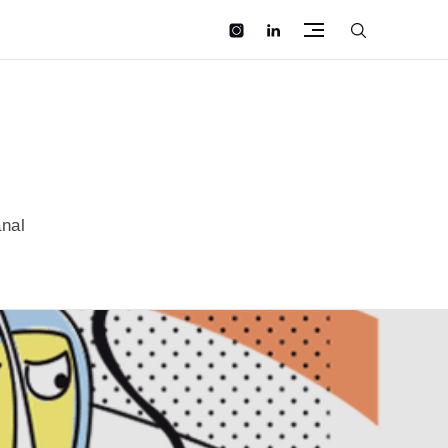
instagram
linkedin
anal