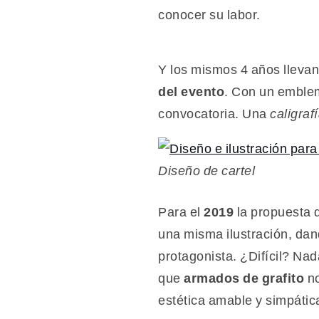
encuentro
conocer su labor.
Y los mismos 4 años llevan
del evento
. Con un emble
convocatoria. Una
caligraf
Diseño de cartel
Para el
2019
la propuesta d
una misma ilustración, dan
protagonista. ¿Difícil? Na
que
armados de grafito
no
estética amable y simpática