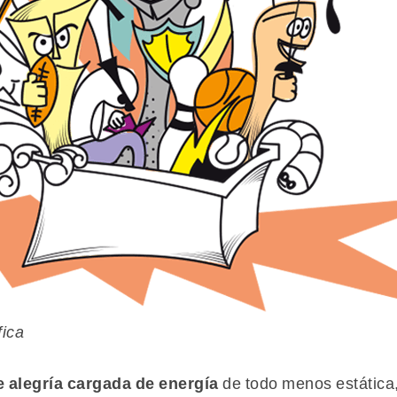
fica
e alegría cargada de energía
de todo menos estática