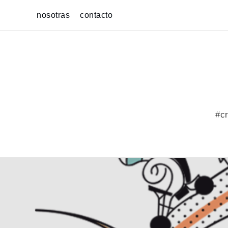
Skip
nosotras
contacto
to
content
#cr