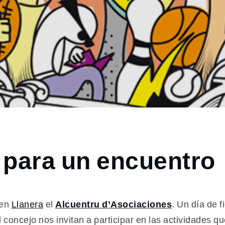
para un encuentro
 en
Llanera
el
Alcuentru d’Asociaciones
. Un día de 
 concejo nos invitan a participar en las actividades q