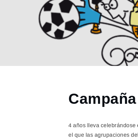
Home
Campaña 
2019
mayo
23
Campaña
4 años lleva celebrándose
para un
el que las agrupaciones del