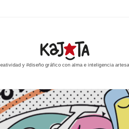
eatividad y #diseño gráfico con alma e inteligencia artes