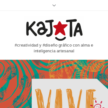
Skip
to
content
#creatividad y #diseño gráfico con alma e
inteligencia artesanal