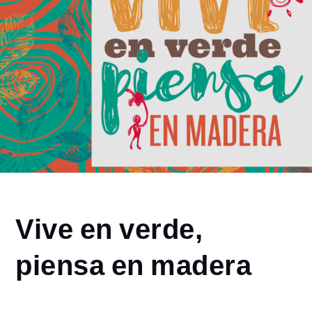
Home
Vive en verde,
2018
diciembre
piensa en madera
10
Vive
en