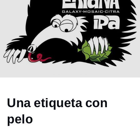
Home
Una etiqueta con
2018
agosto
pelo
30
Una
etiqueta