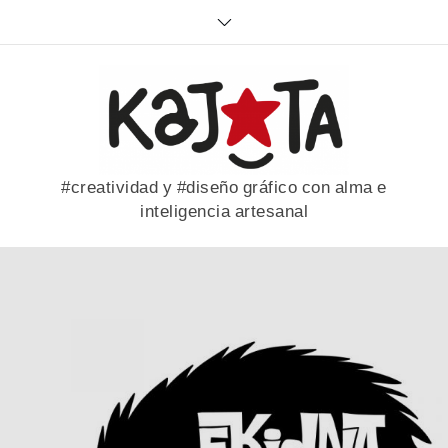
Skip
to
content
#creatividad y #diseño gráfico con alma e
inteligencia artesanal