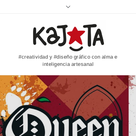
Skip
to
content
#creatividad y #diseño gráfico con alma e
inteligencia artesanal