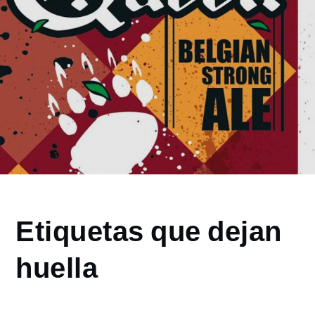
Home
Etiquetas que dejan
2018
enero
huella
22
Etiquetas
que