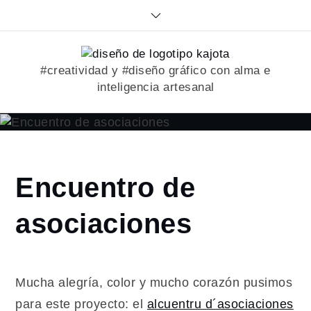
Skip
to
content
#creatividad y #diseño gráfico con alma e
inteligencia artesanal
Home
Encuentro de
2017
junio
asociaciones
21
Encuentro
de
asociaciones
Mucha alegría, color y mucho corazón pusimos
para este proyecto: el
alcuentru d´asociaciones