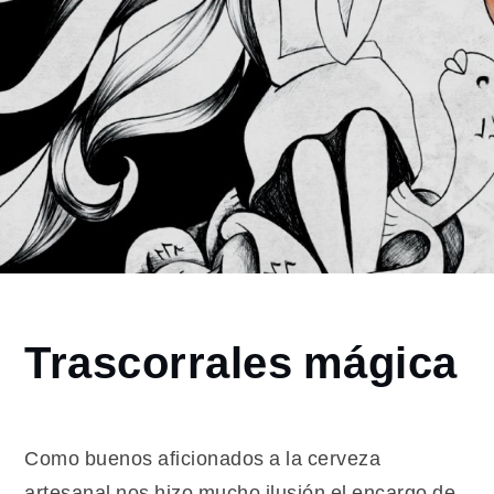
Home
Trascorrales mágica
2017
abril
6
Trascorrales
Como buenos aficionados a la cerveza
mágica
artesanal nos hizo mucho ilusión el encargo de