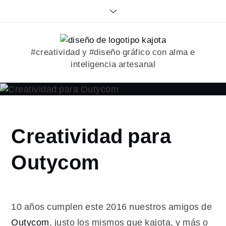
Skip
to
content
#creatividad y #diseño gráfico con alma e
inteligencia artesanal
Home
Creatividad para
2016
septiembre
Outycom
28
Creatividad
para
Outycom
10 años cumplen este 2016 nuestros amigos de
Outycom
, justo los mismos que kajota, y más o