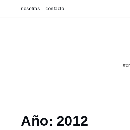
Skip
nosotras
contacto
to
content
#cr
Home
Año:
2012
2012