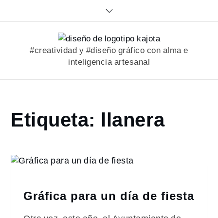
Skip
to
content
#creatividad y #diseño gráfico con alma e
inteligencia artesanal
Home
Etiqueta:
llanera
portfolio
llanera
Gráfica para un día de fiesta