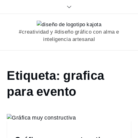
Skip
to
content
#creatividad y #diseño gráfico con alma e
inteligencia artesanal
Home
Etiqueta:
grafica
portfolio
grafica
para evento
para
evento