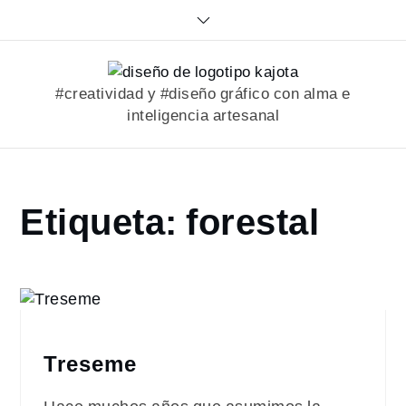
Skip
to
content
#creatividad y #diseño gráfico con alma e
inteligencia artesanal
Home
Etiqueta:
forestal
portfolio
forestal
Treseme