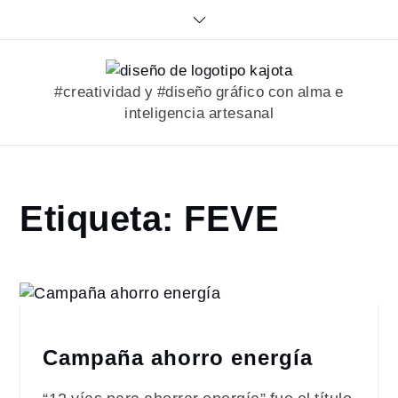
Skip
to
content
#creatividad y #diseño gráfico con alma e
inteligencia artesanal
Home
Etiqueta:
FEVE
portfolio
FEVE
Campaña ahorro energía