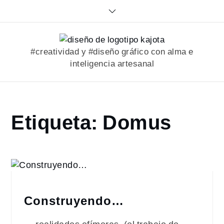
Skip
to
content
#creatividad y #diseño gráfico con alma e
inteligencia artesanal
Home
Etiqueta:
Domus
portfolio
Domus
Construyendo…