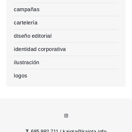
campañas
cartelería
diseño editorial
identidad corporativa
ilustración
logos
Instagram
T.
685 992 711 /
kajota@kajota.info