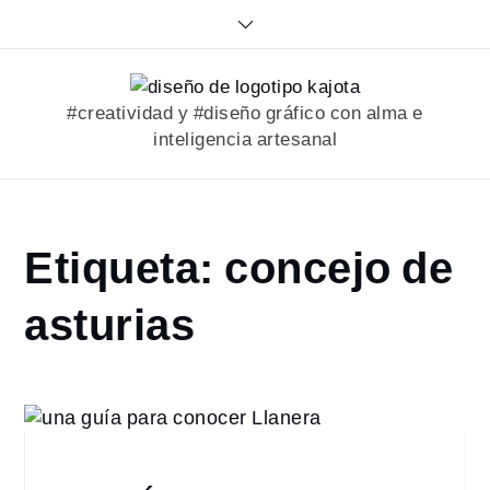
Skip
to
content
#creatividad y #diseño gráfico con alma e
inteligencia artesanal
Home
Etiqueta:
concejo de
portfolio
concejo
asturias
de
asturias