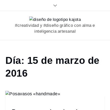
Skip
to
content
#creatividad y #diseño gráfico con alma e
inteligencia artesanal
Home
Día:
15 de marzo de
2016
marzo
2016
15