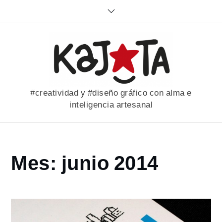
Skip
to
content
#creatividad y #diseño gráfico con alma e
inteligencia artesanal
Home
Mes:
junio 2014
2014
junio