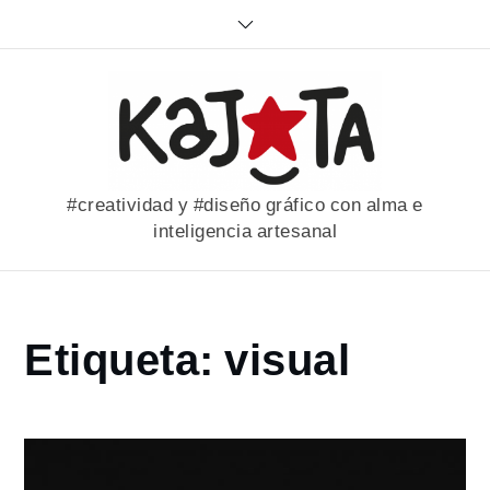
Skip
to
content
#creatividad y #diseño gráfico con alma e
inteligencia artesanal
Home
Etiqueta:
visual
portfolio
visual