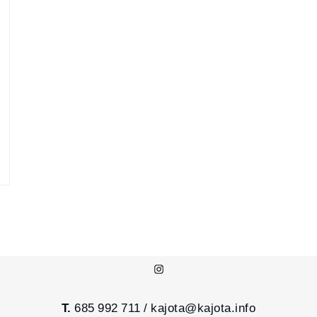
Instagram
T.
685 992 711 /
kajota@kajota.info