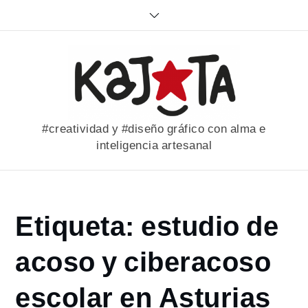
Skip
to
content
#creatividad y #diseño gráfico con alma e
inteligencia artesanal
Home
Etiqueta:
estudio de
portfolio
estudio de
acoso y ciberacoso
acoso y
ciberacoso
escolar en Asturias
escolar en