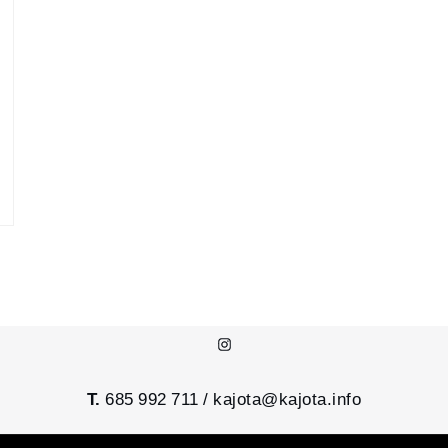
Instagram
T.
685 992 711 /
kajota@kajota.info