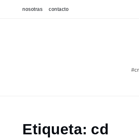
Skip
nosotras
contacto
to
content
#cr
Home
Etiqueta:
cd
portfolio
cd