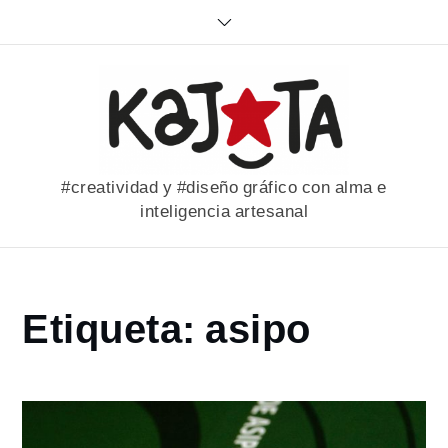
Skip
to
content
#creatividad y #diseño gráfico con alma e
inteligencia artesanal
Home
Etiqueta:
asipo
portfolio
asipo