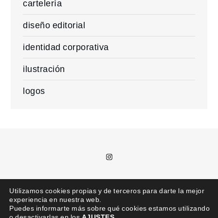
cartelería
diseño editorial
identidad corporativa
ilustración
logos
Instagram
T.
685 992 711 /
kajota@kajota.info
Utilizamos cookies propias y de terceros para darte la mejor
experiencia en nuestra web.
Puedes informarte más sobre qué cookies estamos utilizando
o desactivarlas en los
AJUSTES
.