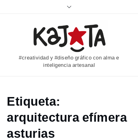
Skip
to
content
#creatividad y #diseño gráfico con alma e
inteligencia artesanal
Home
Etiqueta:
portfolio
arquitectura
arquitectura efímera
efímera
asturias
asturias