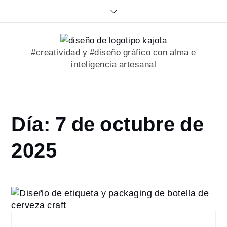
Skip
to
content
#creatividad y #diseño gráfico con alma e
inteligencia artesanal
Home
Día:
7 de octubre de
2025
octubre
2025
7