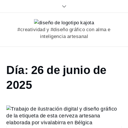
Skip
to
content
#creatividad y #diseño gráfico con alma e
inteligencia artesanal
Home
Día:
26 de junio de
2025
junio
2025
26