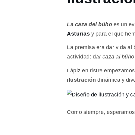
2024
noviembre
25
Ilustración
La caza del búho
es un ev
y diseño
Asturias
y para el que hem
de cartel
La premisa era dar vida al 
actividad: d
ar caza al búh
Lápiz en ristre empezamos 
ilustración
dinámica y div
Como siempre, esperamos 